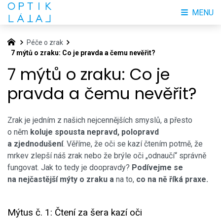
MENU
Péče o zrak
7 mýtů o zraku: Co je pravda a čemu nevěřit?
7 mýtů o zraku: Co je
pravda a čemu nevěřit?
Zrak je jedním z našich nejcennějších smyslů, a přesto
o něm
koluje spousta nepravd, polopravd
a zjednodušení
. Věříme, že oči se kazí čtením potmě, že
mrkev zlepší náš zrak nebo že brýle oči „odnaučí“ správně
fungovat. Jak to tedy je doopravdy?
Podívejme se
na nejčastější mýty o zraku
a
na to,
co na ně říká praxe.
Mýtus č. 1: Čtení za šera kazí oči