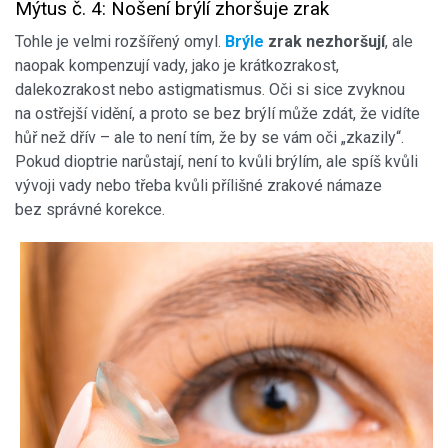
Mýtus č. 4: Nošení brýlí zhoršuje zrak
Tohle je velmi rozšířený omyl.
Brýle
zrak nezhoršují
, ale
naopak kompenzují vady, jako je krátkozrakost,
dalekozrakost nebo astigmatismus. Oči si sice zvyknou
na ostřejší vidění, a proto se bez brýlí může zdát, že vidíte
hůř než dřív – ale to není tím, že by se vám oči „zkazily“.
Pokud dioptrie narůstají, není to kvůli brýlím, ale spíš kvůli
vývoji vady nebo třeba kvůli přílišné zrakové námaze
bez správné korekce.