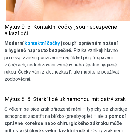
Mýtus č. 5: Kontaktní čočky jsou nebezpečné
a kazí oči
Moderní
kontaktní čočky
jsou při správném nošení
a hygieně naprosto bezpečné.
Rizika vznikají hlavně
při nesprávném používání – například při přespávání
v čočkách, nedodržování výměny nebo špatné hygieně
rukou. Čočky vám zrak „nezkazí“, ale musíte je používat
zodpovědně.
Mýtus č. 6: Starší lidé už nemohou mít ostrý zrak
S věkem se sice zrak přirozeně mění – typicky se zhoršuje
schopnost zaostřit na blízko (presbyopie) – ale
s pomocí
správné korekce nebo chirurgického zákroku může
mít i starší člověk velmi kvalitní vidění
. Ostrý zrak není