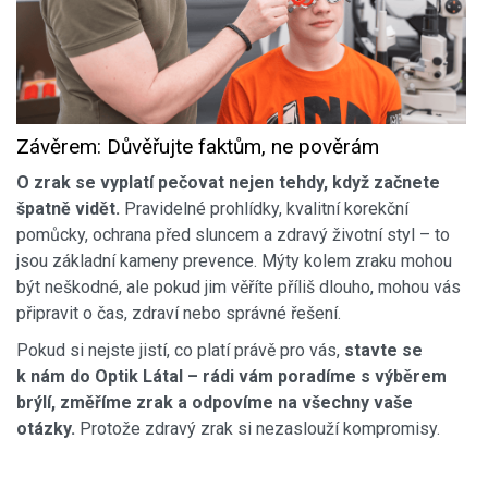
Závěrem: Důvěřujte faktům, ne pověrám
O zrak se vyplatí pečovat nejen tehdy, když začnete
špatně vidět.
Pravidelné prohlídky, kvalitní korekční
pomůcky, ochrana před sluncem a zdravý životní styl – to
jsou základní kameny prevence. Mýty kolem zraku mohou
být neškodné, ale pokud jim věříte příliš dlouho, mohou vás
připravit o čas, zdraví nebo správné řešení.
Pokud si nejste jistí, co platí právě pro vás,
stavte se
k nám do Optik Látal – rádi vám poradíme s výběrem
brýlí, změříme zrak a odpovíme na všechny vaše
otázky.
Protože zdravý zrak si nezaslouží kompromisy.