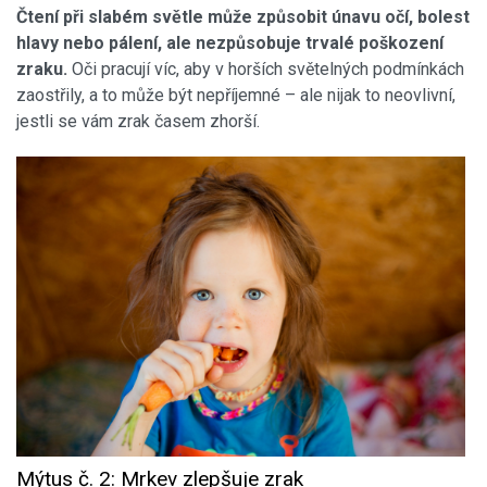
Čtení při slabém světle může způsobit únavu očí, bolest
hlavy nebo pálení, ale nezpůsobuje trvalé poškození
zraku.
Oči pracují víc, aby v horších světelných podmínkách
zaostřily, a to může být nepříjemné – ale nijak to neovlivní,
jestli se vám zrak časem zhorší.
Mýtus č. 2: Mrkev zlepšuje zrak