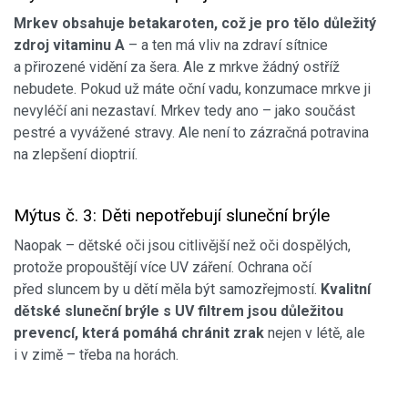
Mrkev obsahuje betakaroten, což je pro tělo důležitý
zdroj vitaminu A
– a ten má vliv na zdraví sítnice
a přirozené vidění za šera. Ale z mrkve žádný ostříž
nebudete. Pokud už máte oční vadu, konzumace mrkve ji
nevyléčí ani nezastaví. Mrkev tedy ano – jako součást
pestré a vyvážené stravy. Ale není to zázračná potravina
na zlepšení dioptrií.
Mýtus č. 3: Děti nepotřebují sluneční brýle
Naopak – dětské oči jsou citlivější než oči dospělých,
protože propouštějí více UV záření. Ochrana očí
před sluncem by u dětí měla být samozřejmostí.
Kvalitní
dětské sluneční brýle s UV filtrem jsou důležitou
prevencí, která pomáhá chránit zrak
nejen v létě, ale
i v zimě – třeba na horách.