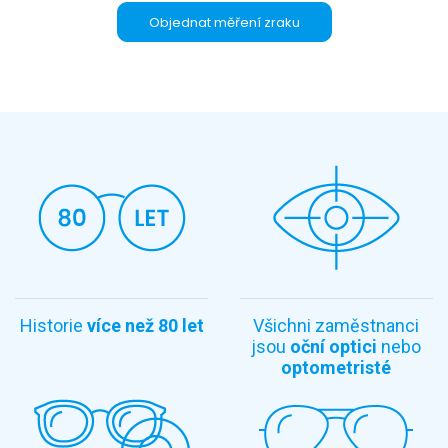
Objednat měření zraku
Historie
více než 80 let
Všichni zaměstnanci
jsou
oční optici
nebo
optometristé