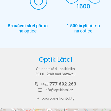
Broušení skel
přímo
1 500 brýlí
přímo
na optice
na optice
Optik Látal
Studentská 4 - poliklinika
591 01 Žďár nad Sázavou
777 692 263
+420
info@optiklatal.cz
podrobné kontakty