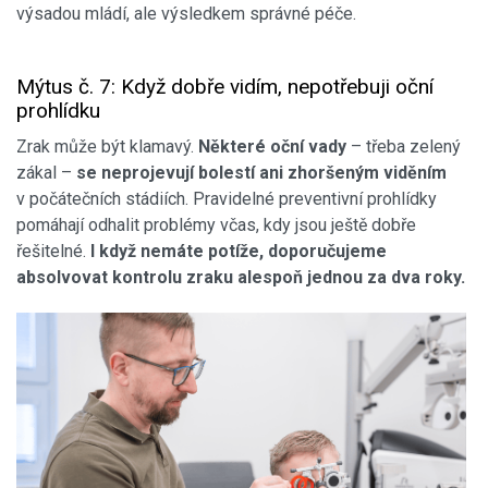
výsadou mládí, ale výsledkem správné péče.
Mýtus č. 7: Když dobře vidím, nepotřebuji oční
prohlídku
Zrak může být klamavý.
Některé oční vady
– třeba zelený
zákal –
se neprojevují bolestí ani zhoršeným viděním
v počátečních stádiích. Pravidelné preventivní prohlídky
pomáhají odhalit problémy včas, kdy jsou ještě dobře
řešitelné.
I když nemáte potíže, doporučujeme
absolvovat kontrolu zraku alespoň jednou za dva roky.