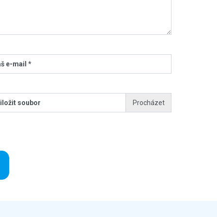
š e-mail *
iložit soubor