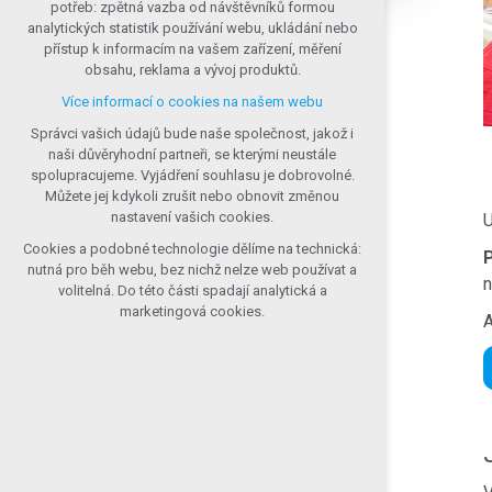
potřeb: zpětná vazba od návštěvníků formou
udržení kontextu stránek (session): případná
analytických statistik používání webu, ukládání nebo
přihlášení, volby jazyka, apod.
přístup k informacím na vašem zařízení, měření
obsahu, reklama a vývoj produktů.
Volitelná cookies
Více informací o cookies na našem webu
analytická pro anonymizované vyhodnocení
návštěvnosti
Správci vašich údajů bude naše společnost, jakož i
marketingová cookies (Google, Seznam,
naši důvěryhodní partneři, se kterými neustále
Facebook)
spolupracujeme. Vyjádření souhlasu je dobrovolné.
Můžete jej kdykoli zrušit nebo obnovit změnou
Více informací o cookies na našem webu
nastavení vašich cookies.
U
Přijmout všechny cookies
Cookies a podobné technologie dělíme na technická:
nutná pro běh webu, bez nichž nelze web používat a
n
volitelná. Do této části spadají analytická a
Odmítnout volitelná
marketingová cookies.
A