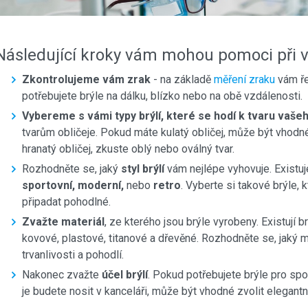
Následující kroky vám mohou pomoci při v
Zkontrolujeme vám zrak
- na základě
měření zraku
vám ře
potřebujete brýle na dálku, blízko nebo na obě vzdálenosti.
Vybereme s
vámi typy brýlí, které se hodí k tvaru vaše
tvarům obličeje. Pokud máte kulatý obličej, může být vhodn
hranatý obličej, zkuste oblý nebo oválný tvar.
Rozhodněte se, jaký
styl brýlí
vám nejlépe vyhovuje. Existuj
sportovní, moderní,
nebo
retro
. Vyberte si takové brýle
připadat pohodlné.
Zvažte materiál
, ze kterého jsou brýle vyrobeny. Existují 
kovové, plastové, titanové a dřevěné. Rozhodněte se, jaký m
trvanlivosti a pohodlí.
Nakonec zvažte
účel brýlí
. Pokud potřebujete brýle pro spo
je budete nosit v kanceláři, může být vhodné zvolit elegantn