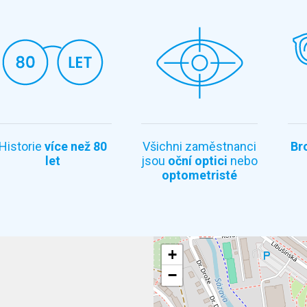
Historie
více než 80
Všichni zaměstnanci
Br
let
jsou
oční optici
nebo
optometristé
+
−