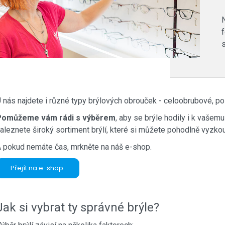
N
f
s
 nás najdete i různé typy brýlových obrouček - celoobrubové, p
Pomůžeme vám rádi s výběrem
, aby se brýle hodily i k vašemu
aleznete široký sortiment brýlí, které si můžete pohodlně vyzkou
 pokud nemáte čas, mrkněte na náš e-shop.
Přejít na e-shop
Jak si vybrat ty správné brýle?