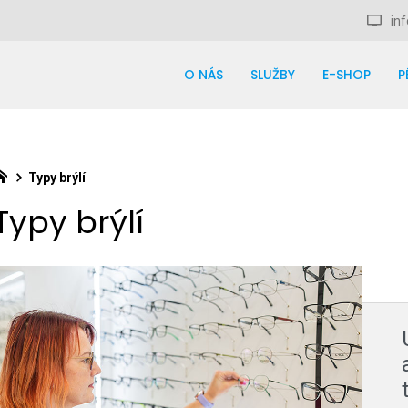
inf
O NÁS
SLUŽBY
E-SHOP
P
Typy brýlí
Typy brýlí