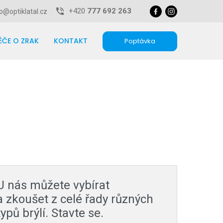
+420
777 692 263
o@optiklatal.cz
ÉČE O ZRAK
KONTAKT
Poptávka
U nás můžete vybírat
a zkoušet z celé řady různých
typů brýlí. Stavte se.