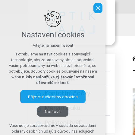
Nastavení cookies
Vítejte na našem webu!
Potřebujeme nastavit cookies a související
technologie, aby zobrazovaný obsah odpovídal
Akce
vašim potřebám a vy na webu nalezli přesně to, co
potřebujete. Soubory cookies používané na našem
Typy brýlí
webu
nikdy neslouží ke zjišťování totožnosti
uživatelů stránek
.
Kontaktní čočky
Přijmout všechny cookies
Měření zraku
Nastavit
Pojištění brýlí
Technická cookies
Vaše údaje zpracováváme v souladu se zásadami
ochrany osobních údajů z důvodu následujících
nutná pro provozování webu