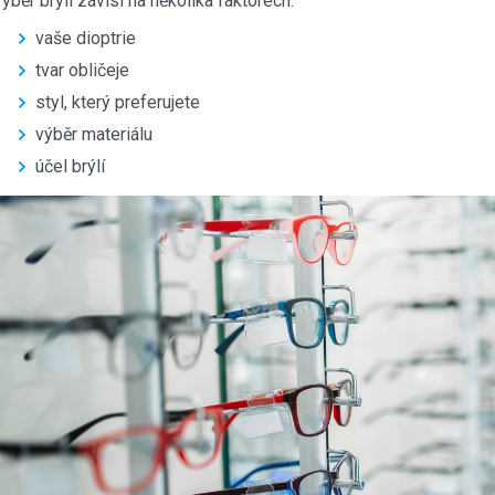
ýběr brýlí závisí na několika faktorech:
vaše dioptrie
tvar obličeje
styl, který preferujete
výběr materiálu
účel brýlí